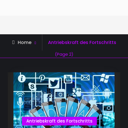
Archive
Home
Antriebskraft des Fortschritts
for
(Page 2)
Antriebskraft des Fortschritts