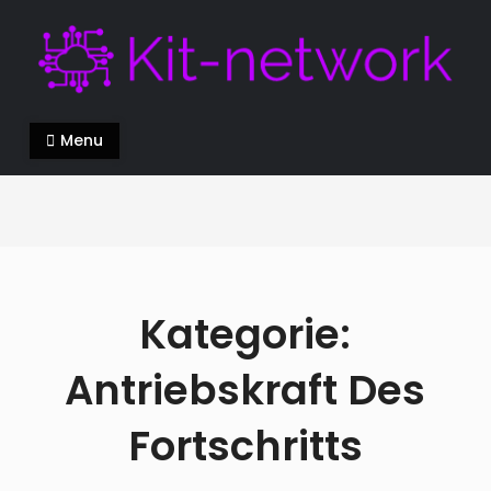
Skip
to
content
Kit-network.de
alles über die Innovation in der modernen Welt
Menu
Kategorie:
Antriebskraft Des
Fortschritts