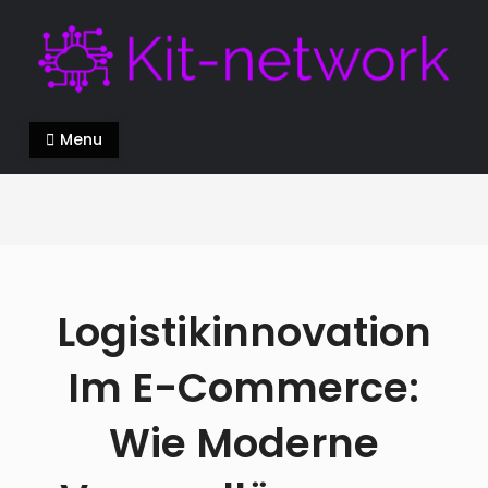
Skip
to
content
Kit-network.de
alles über die Innovation in der modernen Welt
Menu
Logistikinnovation
Im E-Commerce:
Wie Moderne