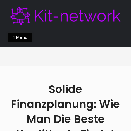
Skip
to
content
Kit-network.de
alles über die Innovation in der modernen Welt
Menu
Solide
Finanzplanung: Wie
Man Die Beste